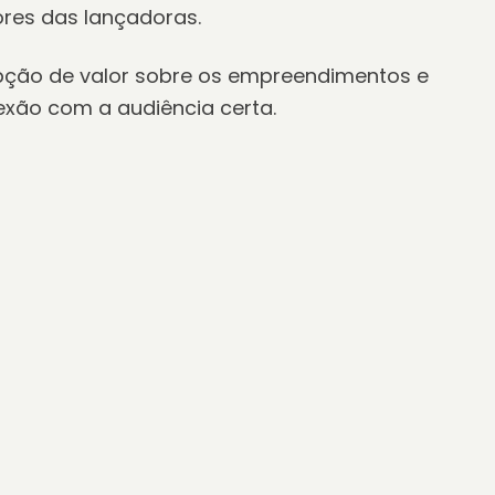
s, significado a lugares, alma a marcas,
s e magnetismo a anúncios. Com isso,
ciais compradores em admiradores — e
res das lançadoras.
ção de valor sobre os empreendimentos e
xão com a audiência certa.