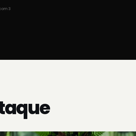
2015
2019
Estratégica
Mudança para Asteroid Propaganda
Evolução par
Imobiliário
 com 3