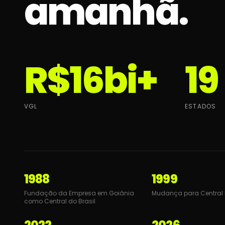
Não iremo
amanhã.
R$
16
bi+
19
VGL
ESTADOS