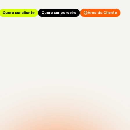
Quero ser cliente
Quero ser parceiro
Área do Cliente
has
e