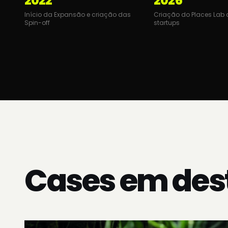
1988
1999
Fundação da Empresa em Goiânia
Mudança para Central 
como Central do Brasil
2022
2026
Início da Expansão e criação das
Criação do Places Lab
Spin-off
startups