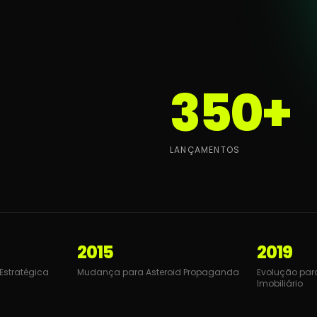
s embora
350
+
LANÇAMENTOS