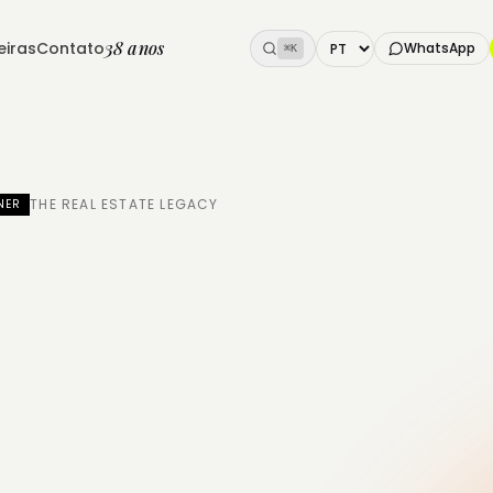
38 anos
eiras
Contato
WhatsApp
⌘K
THE REAL ESTATE LEGACY
NER
e
campan
rias
que s