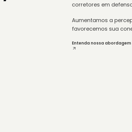
Damos forma a produto
,
expressão a campanha
transformamos poten
corretores em defenso
Aumentamos a percep
favorecemos sua cone
Entenda nossa abordagem