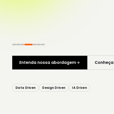
tornam 
sucesso
Estratégia e criatividade para construir rele
permanece no mercado. Compare e compro
Entenda nossa abordagem
Conheça 
Data Driven
Design Driven
IA Driven