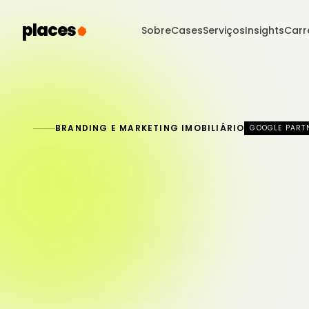
places
Sobre
Cases
Serviços
Insights
Carr
BRANDING E MARKETING IMOBILIÁRIO
GOOGLE PART
Marcas
imobiliá