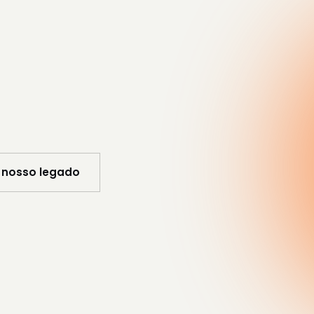
legados d
vância hoje e valor que
ve.
nosso legado